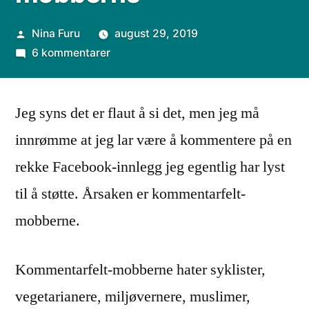
Publisert
Nina Furu
august 29, 2019
av
til
6 kommentarer
Kommentarfelt-
mobberne
Jeg syns det er flaut å si det, men jeg må
innrømme at jeg lar være å kommentere på en
rekke Facebook-innlegg jeg egentlig har lyst
til å støtte. Årsaken er kommentarfelt-
mobberne.
Kommentarfelt-mobberne hater syklister,
vegetarianere, miljøvernere, muslimer,